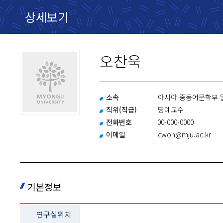
상세보기
오찬욱
소속
아시아·중동어문학부 
직위(직급)
명예교수
전화번호
00-000-0000
이메일
cwoh@mju.ac.kr
기본정보
교과목
연구실위치
설명