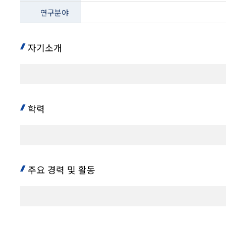
-
연구분야
지위/
학위,
소속,
사무실위치,
자기소개
전화
내용
학력
주요 경력 및 활동